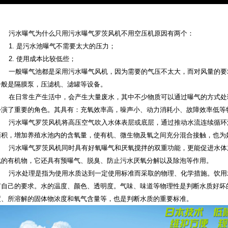
污水曝气为什么只用污水曝气
罗茨风机
不用空压机原因有两个：
1. 是污水池曝气不需要太大的压力；
2. 使用成本比较低些；
一般曝气池都是采用污水
曝气风机
，因为需要的气压不太大，而对风量的要
一般是隔膜泵，压滤机、滤罐等设备。
在日常生产生活中，会产生大量废水，其中不少物质可以通过曝气的方式处
扮演了重要的角色。其具有：充氧效率高，噪声小、动力消耗小、故障效率低等
污水曝气罗茨风机将高压空气吹入水体表层或底层，通过推动水流连续循环
面积，增加养殖水池内的含氧量，使有机、微生物及氧之间充分混合接触，也为
污水曝气罗茨风机同时具有好氧曝气和厌氧搅拌的双重功能，更能促进水体
化的有机物，它还具有预曝气、脱臭、防止污水厌氧分解以及除泡等作用。
污水处理是指为使用水质达到一定使用标准而采取的物理、化学措施。饮用
有自己的要求。水的温度、颜色、透明度。气味、味道等物理性是判断水质好坏
度、所溶解的固体物浓度和氧气含量等，也是判断水质的重要标准。