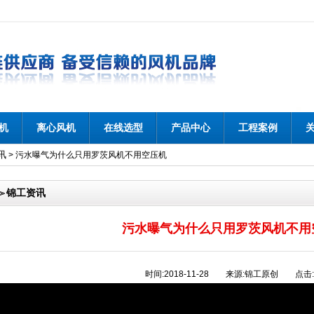
机
离心风机
在线选型
产品中心
工程案例
讯
>
污水曝气为什么只用罗茨风机不用空压机
锦工资讯
污水曝气为什么只用罗茨风机不用
时间:2018-11-28 来源:锦工原创 点击: