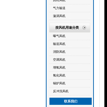
回转风机
气力输送
漩涡风机
按风机用途分类
曝气风机
输送风机
消防风机
空调风机
增氧风机
氧化风机
锅炉风机
反冲洗风机
联系我们