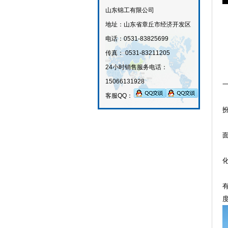
山东锦工有限公司
地址：山东省章丘市经济开发区
电话：
0531-83825699
传真：
0531-83211205
24
小时销售服务电话：
15066131928
客服QQ：