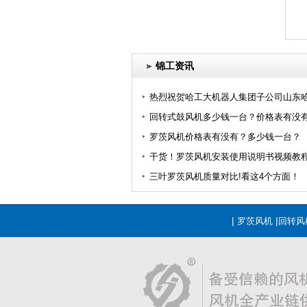
锦工资讯
热烈祝贺哈工大机器人集团子公司山东哈工智
回转式鼓风机多少钱一台？价格表有没
罗茨风机价格表有没有？多少钱一台？
干货！罗茨风机安装使用说明书视频教
三叶罗茨风机质量对比!看这4个方面！
|
|
罗茨风机
回转风