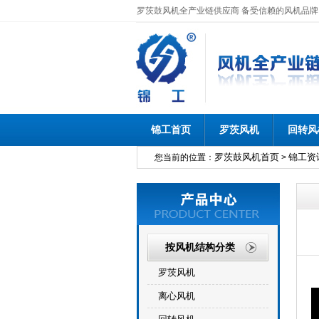
罗茨鼓风机全产业链供应商 备受信赖的风机品牌
锦工首页
罗茨风机
回转风
罗茨鼓风机首页
锦工资
您当前的位置：
>
按风机结构分类
罗茨风机
离心风机