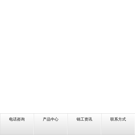
电话咨询
产品中心
锦工资讯
联系方式