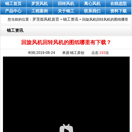
锦工首页
罗茨风机
回转风机
离心风机
在线选型
产品中心
工程案例
关于锦工
联系我们
资料下载
罗茨鼓风机首页
锦工资讯
您当前的位置：
>
>
回旋风机回转风机的图纸哪里
有下载？
锦工资讯
回旋风机回转风机的图纸哪里有下载？
时间:2019-08-24 来源:锦工原创 点击:
193
次