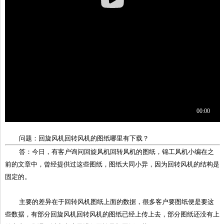
问题：回旋风机回转风机的图纸哪里有下载？
答：今日，有客户询问回旋风机回转风机的图纸，锦工风机小编在之
前的文章中，曾经提供过这些图纸，图纸大同小异，因为回转风机的结构是
固定的。
主要的差异在于回转风机图纸上面的数据，很多客户要图纸便是要这
些数据，有部分回旋风机回转风机的图纸已经上传上去，部分图纸还没有上