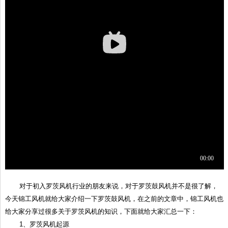
对于初入罗茨风机行业的朋友来说，对于罗茨鼓风机并不是很了解，
今天锦工风机就给大家介绍一下罗茨鼓风机，在之前的文章中，锦工风机也
给大家分享过很多关于罗茨风机的知识，下面就给大家汇总一下：
1、罗茨风机起源