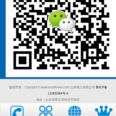
版权所有：Copright © www.ecoblower.com 山东锦工有限公司
鲁ICP备
11005584号-4
地址：山东省章丘市经济开发区
电话：0531-83825699 传真：0531-83211205
锦工专业制造
三叶罗茨风机、罗茨鼓风机、回转式鼓风机、罗茨真空泵、风