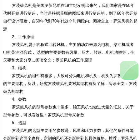
罗茨鼓风机是美国罗茨兄弟在19世纪发明出来的，我们国家是在50年
代时开始进行制造，当时是根据苏联的图纸来进行制造的，到了60年代开始
自行设计研发，自60年代到70年代这个时间段内...阅读全文：罗茨风机的起
源
2、工作原理
罗茨风机属于容积式回转风机，主要的动力来源为电机、柴油机或者
电机柴油混合式， 选型的主要参数有风量、压力、转速、电机功率等，今
天要和大家分享...阅读全文：罗茨风机的工作原理
3、结构
罗茨风机的组件有很多，大致可分为电机和机头，机头为罗茨鼓风机
的主要结构，所以，研究罗茨鼓风机要对其结构有所了解...阅读全文：罗茨
鼓风机结构
4、参数
罗茨鼓风机的型号参数也非常多，锦工风机也做过大量的汇总，关于
型号参数，可以看这里：罗茨风机型号采参数
5、选型
罗茨风机的选型主要用的参数是：风量和压力参数，其他的条件可能
会影响到这两个参数，定制的风机还会影响到其具体价格。推荐：罗茨风机