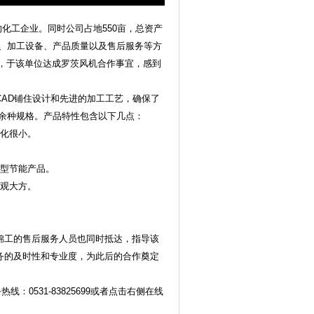
化工企业。同时公司占地550亩，总资产
规模、加工设备、产品质量以及售后服务等方
，于该单位达成罗茨风机合作事宜，感到
AD铺住设计和先进的加工工艺，确保了
百余种规格。产品特性包含以下几点：
变化很小。
新型节能产品。
美观大方。
锦工的售后服务人员也同时抵达，指导该
务的及时性和专业度，为此后的合作奠定
0531-83825699或者点击右侧在线