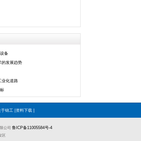
业设备
术的发展趋势
工业化道路
目标
|
|
关于锦工
资料下载
鲁ICP备11005584号-4
工有限公司
发区