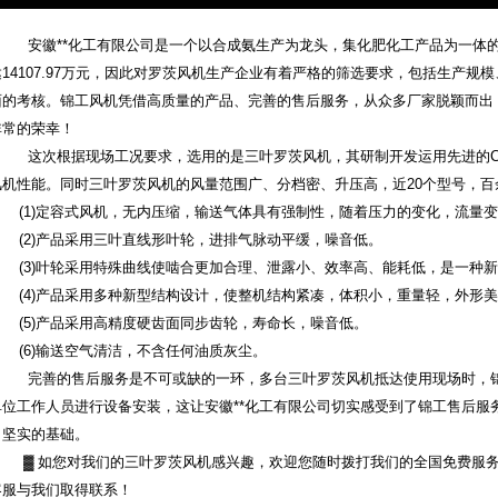
安徽**化工有限公司是一个以合成氨生产为龙头，集化肥化工产品为一体的
达14107.97万元，因此对罗茨风机生产企业有着严格的筛选要求，包括生产
面的考核。锦工风机凭借高质量的产品、完善的售后服务，从众多厂家脱颖而出
非常的荣幸！
这次根据现场工况要求，选用的是三叶罗茨风机，其研制开发运用先进的C
风机性能。同时三叶罗茨风机的风量范围广、分档密、升压高，近20个型号，
(1)定容式风机，无内压缩，输送气体具有强制性，随着压力的变化，流量
(2)产品采用三叶直线形叶轮，进排气脉动平缓，噪音低。
(3)叶轮采用特殊曲线使啮合更加合理、泄露小、效率高、能耗低，是一种
(4)产品采用多种新型结构设计，使整机结构紧凑，体积小，重量轻，外形
(5)产品采用高精度硬齿面同步齿轮，寿命长，噪音低。
(6)输送空气清洁，不含任何油质灰尘。
完善的售后服务是不可或缺的一环，多台三叶罗茨风机抵达使用现场时，
单位工作人员进行设备安装，这让安徽**化工有限公司切实感受到了锦工售后服
了坚实的基础。
▓ 如您对我们的三叶罗茨风机感兴趣，欢迎您随时拨打我们的全国免费服务热线：
客服与我们取得联系！