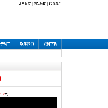
|
|
返回首页
网站地图
联系我们
关于锦工
联系我们
资料下载
司
168
次