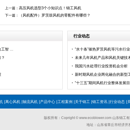
高压风机选型3个小知识点！锦工风机
上一篇：
（风机配件）罗茨鼓风机的零配件有哪些？
下一篇：
行业动态
 ...
“水十条”催热罗茨风机等污水行
有？
未来几年风机产品和风机关键技
我国污水处理行业投资机会分析
程
新时期风机企业两化融合的新型
“十三五”期间风机行业整体发展
|
|
|
|
|
|
|
|
机
离心风机
轴流风机
产品中心
工程案例
关于锦工
锦工资讯
行业动态
版权所有：Copright © www.ecoblower.com 山东锦
地址：山东省章丘市经济开