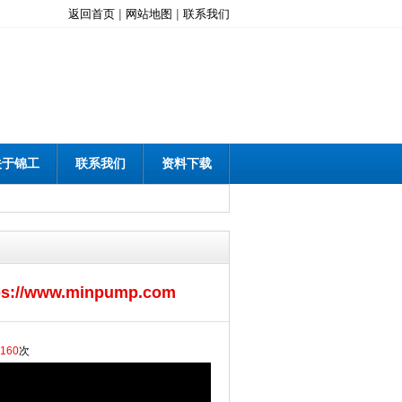
|
|
返回首页
网站地图
联系我们
关于锦工
联系我们
资料下载
/www.minpump.com
160
次