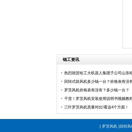
锦工资讯
热烈祝贺哈工大机器人集团子公司山东哈工智
回转式鼓风机多少钱一台？价格表有没
罗茨风机价格表有没有？多少钱一台？
干货！罗茨风机安装使用说明书视频教
三叶罗茨风机质量对比!看这4个方面！
|
|
罗茨风机
回转风