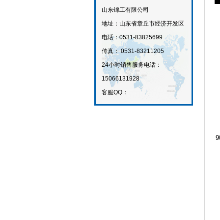
山东锦工有限公司
地址：山东省章丘市经济开发区
电话：
0531-83825699
传真：
0531-83211205
24
小时销售服务电话：
15066131928
客服QQ：
9