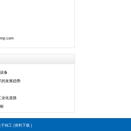
mp.com
业设备
术的发展趋势
工业化道路
目标
|
|
关于锦工
资料下载