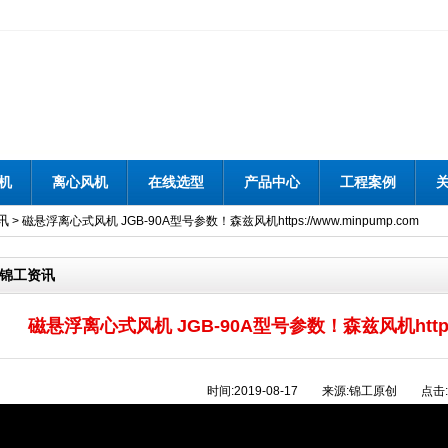
机
离心风机
在线选型
产品中心
工程案例
讯
>
磁悬浮离心式风机 JGB-90A型号参数！森兹风机https://www.minpump.com
锦工资讯
磁悬浮离心式风机 JGB-90A型号参数！森兹风机https:/
时间:2019-08-17 来源:锦工原创 点击: