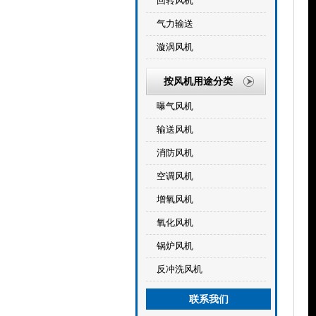
回转风机
气力输送
漩涡风机
按风机用途分类
曝气风机
输送风机
消防风机
空调风机
增氧风机
氧化风机
锅炉风机
反冲洗风机
联系我们