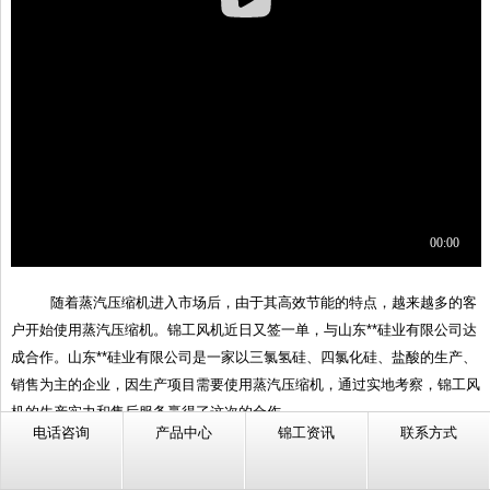
随着蒸汽压缩机进入市场后，由于其高效节能的特点，越来越多的客
户开始使用蒸汽压缩机。锦工风机近日又签一单，与山东**硅业有限公司达
成合作。山东**硅业有限公司是一家以三氯氢硅、四氯化硅、盐酸的生产、
销售为主的企业，因生产项目需要使用蒸汽压缩机，通过实地考察，锦工风
机的生产实力和售后服务赢得了这次的合作。
电话咨询
产品中心
锦工资讯
联系方式
此次生产项目使用的蒸汽压缩机型号是JGSR-200SWN，进口温度85
度，温升20度，叶轮材质使用2205不锈钢。我公司自行研发设计的MVR系