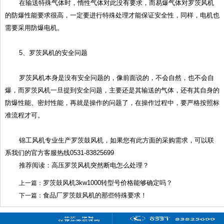
在输送特殊气体时，惰性气体对此没有要求，而易爆气体对罗茨风机
的防爆性能要求很高，一定要进行特殊处理才能保证安全性，同样，电机也
需要采用防爆电机。
5、罗茨风机的安全问题
罗茨风机本身是没有安全问题的，像前面说的，不会自然，也不会自
爆，而罗茨风机一旦提到安全问题，主要还是其输送的气体，还有其自身的
防爆性能、密封性能，再就是操作的问题了，在操作过程中，要严格按照标
准流程才可。
锦工风机专业生产罗茨鼓风机，如果您有此方面的采购需求，可以联
系我们的官方客服热线0531-83825699
推荐阅读：高压罗茨风机突然断电怎么处理？
罗茨鼓风机3kw1000转型号价格能够确定吗？
上一篇：
食品厂罗茨鼓风机的那些特殊要求！
下一篇：