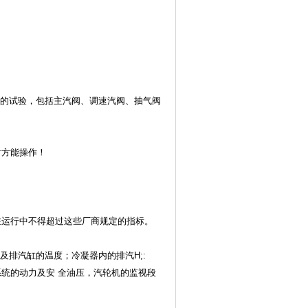
统的试验，包括主汽阀、调速汽阀、抽气阀
时方能操作！
在运行中不得超过这些厂商规定的指标。
及排汽缸的温度；冷凝器内的排汽H;:
系统的动力及安 全油压，汽轮机的监视段