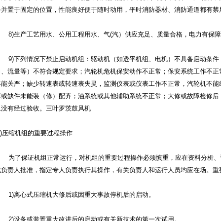
备并置于固定的位置，性能良好便于随时动用，平时消防器材、消防通道都有禁
8)生产工艺用水、公用工程用水、气(汽）供应充足、质量合格，电力有保
9)下列情况下禁止启动机组：驱动机（如透平机组、电机）不具备启动条
力、流量等）不符合规定要求；汽轮机危机保安动作不正常；保安系统工作不正
不能关严；缺少转速表或转速表失灵，监测仪表或仪表工作不正常，汽轮机不能
障或缺件未能装（修）配齐；油系统或其他辅助系统不正常；大修或故障检修后
组没有经过验收。三叶罗茨鼓风机
(2)压缩机组的重要过程操作
为了保证机组正常运行，对机组的重要过程操作必须慎重，应在资料分析、
或负责人批准，指定专人负责执行其操作，有关负责人和运行人员均应在场。重
1)离心式压缩机大修后或因重大事故停机后的启动。
2)设备或装置重大改进后的启动或有关新技术的第一次试用。