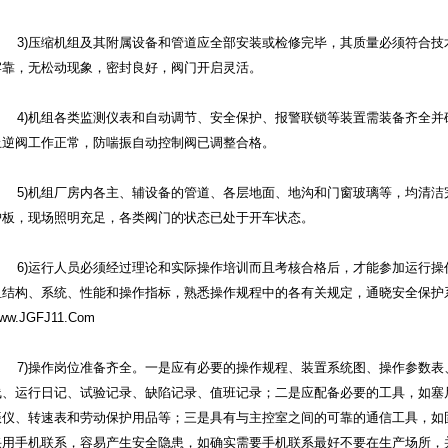
3)压缩机组及其附属设备和管道应全部安装或检修完毕，其质量必须符合
牢靠，无松动现象，密封良好，阀门开启灵活。
4)机组各类监测仪表和自动调节、安全保护、报警联锁等装置需装备齐全
止逆阀工作正常，防喘振自动控制阀已调整合格。
5)机组厂房内各主、辅设备的管道、各层地面、地沟和门窗玻璃等，均清
护板，现场照明充足，各类阀门的状态已处于开车状态。
6)运行人员必须经过理论和实际操作培训而且考核合格后，才能参加运行
组结构、系统、性能和操作指标，熟悉操作规程中的各有关规定，通晓安全保护
ww.JGFJ11.Com
7)操作岗位准备齐全。一是应有必要的操作规程、装置系统图、操作参数
线、运行日记、试验记录、缺陷记录、值班记录；二是应配备必要的工具，如塞
振仪、转速表和劳动保护用品等；三是具有与主控室之间的可靠的通信工具，如
采用手机联系，容易产生安全隐患，如确实需要手机联系最好不要在生产场所，