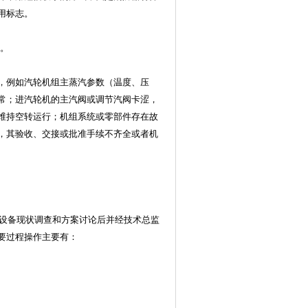
用标志。
障。
件，例如汽轮机组主蒸汽参数（温度、压
常；进汽轮机的主汽阀或调节汽阀卡涩，
维持空转运行；机组系统或零部件存在故
，其验收、交接或批准手续不齐全或者机
设备现状调查和方案讨论后并经技术总监
要过程操作主要有：