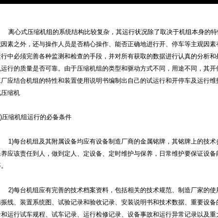
离心式压缩机组的系统结构比较复杂，其运行状况除了取决于机组本身的特
观因素之外，还与操作人员是否精心操作、能否正确地进行开、停车等主观因素
运行中必须完善各种监测和检查的手段，并对所有获取的数据进行认真的分析和
机运行的质量是否可靠。由于压缩机组的类型和驱动方式不同，用途不同，其开
工厂应结合机组的特性和装置使用说明书编制出自己的试运行和开停车及运行维
汽压缩机
(1)压缩机组运行的必备条件
1)每台机组及其附属设备均应有设备制造厂商的金属铭牌，其铭牌上的技
保养应该责任到人，做到定人、定设备、定时维护与保养，日常维护要保证设备
等。
2)每台机组应有完善的技术档案资料，包括相关的技术规范、制造厂家的
喘振线、装置系统图、试验记录和验收记录、安装说明书和技术数据、重要设备
录和运行试车规程、试车记录、运行检修记录、设备事故和运行异常记录以及重