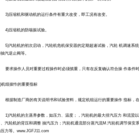
3)压缩机和驱动机的运行条件有重大改变，即工况有改变。
4)压缩机的防喘振试验。
5)汽轮机的初次启动，汽轮机危机保安器的定期超速试验，汽轮 机调速系
和抽汽逆止阀等。
要求操作人员对重要过程操作时必须慎重，只有在反复确认符合操 作条件
3)机组操怍的重要指标
根据制造厂商的有关说明书和试验资料，规定机组运行的重要操作 指标，
1)汽轮机的主蒸养参数，如压力、温度；，汽轮机的最大排汽压力 和流蛩以
力、汽轮机的背压和调整 抽汽压力；汽轮机通流部分蒸汽流M.汽轮机调节保安
压力等。www.JGFJ11.com