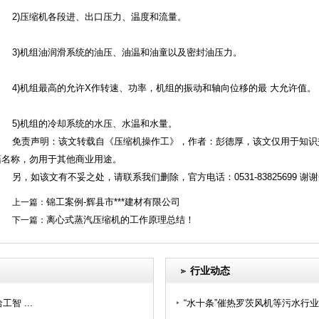
2)压缩机各段进、出口压力、温度和流量。
3)机组油润滑系统的油压、油温和油童以及密封油压力。
4)机组最高的允许X作转速、功率，机组的振动和轴向位移的最 大允许值。
5)机组的冷却系统的水压、水温和水量。
免责声明：该文转载自《压缩机操作工》，作者：彭德厚，该文仅用于知识
籍名称，勿用于其他商业用途。
另，如该文有不妥之处，请联系我们删除，官方电话：0531-83825699 谢谢
锦工案例-辉县市***建材有限公司
上一篇：
离心式蒸汽压缩机的工作原理总结！
下一篇：
行业动态
 ...
“水十条”催热罗茨风机等污水行