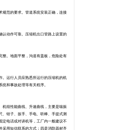
技术规范的要求。管道系统安装正确，连接
并确认动作可靠。压缩机出口管路上设置的
洁完整。地面平整，沟道有盖板，危险处有
操作。运行人员应熟悉所运行的压缩机的机
系统和事故处理等有关程序。
表、机组性能曲线、升速曲线，主要是喘振
尺、钳子、扳手、手电、听棒、手提式测
固定电话或对讲机等，工厂内一般建议不
并采用短信联系的方式；四是消防器材齐