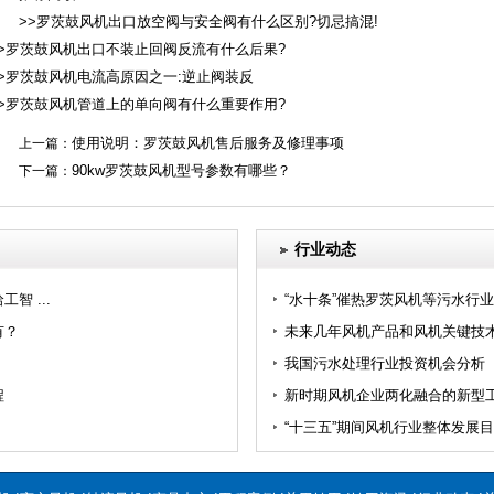
>>罗茨鼓风机出口放空阀与安全阀有什么区别?切忌搞混!
>>罗茨鼓风机出口不装止回阀反流有什么后果?
>>罗茨鼓风机电流高原因之一:逆止阀装反
>>罗茨鼓风机管道上的单向阀有什么重要作用?
使用说明：罗茨鼓风机售后服务及修理事项
上一篇：
90kw罗茨鼓风机型号参数有哪些？
下一篇：
行业动态
 ...
“水十条”催热罗茨风机等污水行
有？
未来几年风机产品和风机关键技
我国污水处理行业投资机会分析
程
新时期风机企业两化融合的新型
“十三五”期间风机行业整体发展