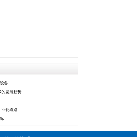
业设备
术的发展趋势
工业化道路
目标