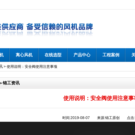
机
离心风机
在线选型
产品中心
工程案例
讯
>
使用说明：安全阀使用注意事项
锦工资讯
使用说明：安全阀使用注意事
时间:2019-08-07 来源:锦工原创 点击: