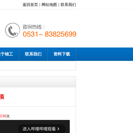
|
|
返回首页
网站地图
联系我们
关于锦工
联系我们
资料下载
项
236
次