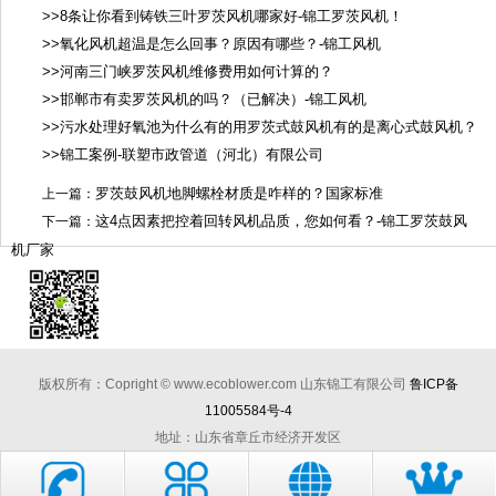
>>8条让你看到铸铁三叶罗茨风机哪家好-锦工罗茨风机！
>>氧化风机超温是怎么回事？原因有哪些？-锦工风机
>>河南三门峡罗茨风机维修费用如何计算的？
>>邯郸市有卖罗茨风机的吗？（已解决）-锦工风机
>>污水处理好氧池为什么有的用罗茨式鼓风机有的是离心式鼓风机？
>>锦工案例-联塑市政管道（河北）有限公司
罗茨鼓风机地脚螺栓材质是咋样的？国家标准
上一篇：
这4点因素把控着回转风机品质，您如何看？-锦工罗茨鼓风
下一篇：
机厂家
版权所有：Copright © www.ecoblower.com 山东锦工有限公司
鲁ICP备
11005584号-4
地址：山东省章丘市经济开发区
电话：0531-83825699 传真：0531-83211205
锦工专业制造
三叶罗茨风机、罗茨鼓风机、回转式鼓风机、罗茨真空泵、风