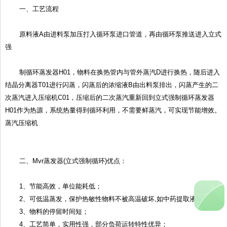
一、工艺流程
原料液A由进料泵加压打入循环泵进口管道，再由循环泵推送进入立式
强
制循环蒸发器H01，物料在换热管内与管外蒸汽D进行换热，随后进入
结晶分离器T01进行闪蒸，闪蒸后的浓缩液B由出料泵排出，闪蒸产生的二
次蒸汽进入压缩机C01，压缩后的二次蒸汽重新回到立式强制循环蒸发器
H01作为热源，系统热量得到循环利用，不需要鲜蒸汽，可实现节能增效。
蒸汽压缩机
二、Mvr蒸发器(立式强制循环)优点：
1、节能高效，单位能耗低；
2、可低温蒸发，保护热敏性物料不被高温破坏,如中药提取液。
3、物料的停留时间短；
4、工艺简单，实用性强，部分负荷运转特性优异；