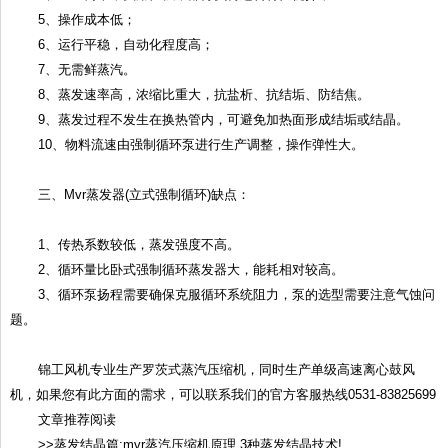
5、操作成本低；
6、运行平稳，自动化程度高；
7、无需鲜蒸汽。
8、蒸发速率高，浓缩比重大，抗盐析、抗结垢、防结焦。
9、蒸发过程不发生在换热管内，可避免加热面形成结垢或结晶。
10、物料流速由强制循环泵进行生产调整，操作弹性大。
三、Mvr蒸发器(立式强制循环)缺点：
1、传热系数较低，蒸发强度不高。
2、循环量比卧式强制循环蒸发器大，能耗相对较高。
3、循环泵扬程需要确保克服循环系统阻力，泵的选型需要注意气蚀问
题。
锦工风机专业生产罗茨式蒸汽压缩机，同时生产单级高速离心鼓风
机，如果您有此方面的需求，可以联系我们的官方客服热线0531-83825699
文章推荐阅读
>>蒸发结晶篇:mvr蒸汽压缩机原理,3种蒸发结晶技术!