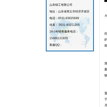
山东锦工有限公司
地址：山东省章丘市经济开发区
电话：
0531-83825699
传真：
0531-83211205
24
小时销售服务电话：
15066131928
客服QQ：