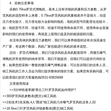
4、采购注意事项
采购0.75kw罗茨式增氧机，基本上没有详细的风量和压力参数，从罗
茨风机的选型样本上来看，0.75kw罗茨风机的风量相差并不是很大，但是
压力变化较大，压力变化较大会影响到电机，电机的型号匹配变化也较大，
如：电机型号不同，转速不同，转速不同使用寿命就不同，使用寿命会直接
影响到我们的使用体验，再就是上面我们提及到的能源损耗问题。
在没有具体的风量压力参数时，我们可以将养殖面积还有水深高速生
产厂家，有这两个数据，风机厂家也能进行风机的基本选型。
总结：罗茨式增氧机，我们只提供风机及风机配套部件，而微孔曝气
增氧机所常使用到的纳米管等，我们不能提供，但我们可以提供代询价业
务，如果您想采购一整套的微孔曝气增氧设备，可以告诉我们的业务人员，
锦工风机的工作人员会为我们提供整体的报价方案。如果您有采购问题，可
以联系我们的官方客服热线0531-83825699
文章推荐阅读
>>3分钟快速掌握!章丘三叶罗茨风机如何维护?
>>300罗茨风机参数表(图文)-锦工风机
>>2名技术2名采购,4人“围攻”锦工风机污水曝气罗茨风机业务人员!
>>18.5kw三叶罗茨风机详细参数表(图文)锦工风机