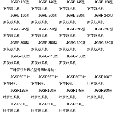
JGRD-150型
JGRE-140型
JGRE-145型
JGRE-150型
罗茨鼓风机
罗茨鼓风机
罗茨鼓风机
罗茨鼓风机
JGRE-190型
JGRE-200型
JGRE-250型
JGRF-240型
罗茨鼓风机
罗茨鼓风机
罗茨鼓风机
罗茨鼓风机
JGRF-245型
JGRF-250型
JGRF-295型
JGRF-297型
罗茨鼓风机
罗茨鼓风机
罗茨鼓风机
罗茨鼓风机
JGRF-300型
JGRF-350型
JGRG-300型
JGRG-350型
罗茨鼓风机
罗茨鼓风机
罗茨鼓风机
罗茨鼓风机
JGRG-400型
JGRG-445型
JGRG-450型
罗茨鼓风机
罗茨鼓风机
罗茨鼓风机
三叶罗茨鼓风机型号网址导航：
JGSR50三叶
JGSR65三叶
JGSR80三叶
JGSR100三
罗茨风机
罗茨风机
罗茨风机
叶罗茨风机
JGSR125三
JGSR150三
JGSR175三
JGSR200三
叶罗茨风机
叶罗茨风机
叶罗茨风机
叶罗茨风机
JGSR250三
JGSR300三
JGSR350三
叶罗茨风机
叶罗茨风机
叶罗茨风机