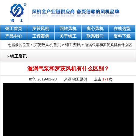
锦工首页
罗茨风机
回转风机
离心风机
在线选型
产品中心
工程案例
关于锦工
联系我们
资料下载
罗茨鼓风机首页
锦工资讯
您当前的位置：
>
>
漩涡气泵和罗茨风机有什么区
别？
锦工资讯
漩涡气泵和罗茨风机有什么区别？
时间:2019-02-20 来源:锦工原创 点击:
171
次