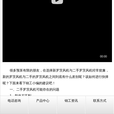
很多预算有限的朋友，在选择新罗茨风机与二手罗茨风机经常犹豫，
新的罗茨风机与二手的罗茨风机之间到底有什么差别呢？该如何进行抉择
呢？下面来看下锦工小编的建议吧！
一、二手罗茨风机可能存在的问题
1、型号不匹配
电话咨询
产品中心
锦工资讯
联系方式
二手罗茨风机在使用很多年后，在风量和压力方面会存在一定的误
差，与风机铭牌上面标注的信息可能存在一定误差，这方面是不可避免的，