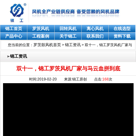
锦工首页
罗茨风机
回转风机
离心风机
在线选型
产品中心
工程案例
关于锦工
联系我们
资料下载
罗茨鼓风机首页
锦工资讯
您当前的位置：
>
>
双十一，锦工罗茨风机厂家与
马云血拼到底
锦工资讯
双十一，锦工罗茨风机厂家与马云血拼到底
时间:2019-02-20 来源:锦工原创 点击:
168
次