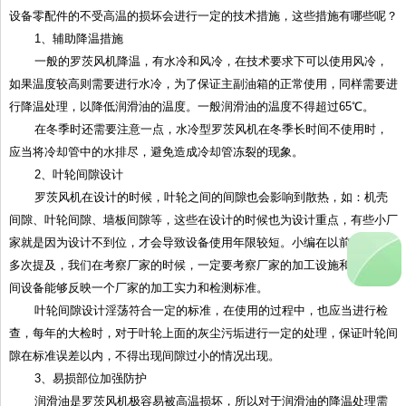
设备零配件的不受高温的损坏会进行一定的技术措施，这些措施有哪些呢？
1、辅助降温措施
一般的罗茨风机降温，有水冷和风冷，在技术要求下可以使用风冷，
如果温度较高则需要进行水冷，为了保证主副油箱的正常使用，同样需要进
行降温处理，以降低润滑油的温度。一般润滑油的温度不得超过65℃。
在冬季时还需要注意一点，水冷型罗茨风机在冬季长时间不使用时，
应当将冷却管中的水排尽，避免造成冷却管冻裂的现象。
2、叶轮间隙设计
罗茨风机在设计的时候，叶轮之间的间隙也会影响到散热，如：机壳
间隙、叶轮间隙、墙板间隙等，这些在设计的时候也为设计重点，有些小厂
家就是因为设计不到位，才会导致设备使用年限较短。小编在以前的文章中
多次提及，我们在考察厂家的时候，一定要考察厂家的加工设施和车间，车
间设备能够反映一个厂家的加工实力和检测标准。
叶轮间隙设计淫荡符合一定的标准，在使用的过程中，也应当进行检
查，每年的大检时，对于叶轮上面的灰尘污垢进行一定的处理，保证叶轮间
隙在标准误差以内，不得出现间隙过小的情况出现。
3、易损部位加强防护
润滑油是罗茨风机极容易被高温损坏，所以对于润滑油的降温处理需