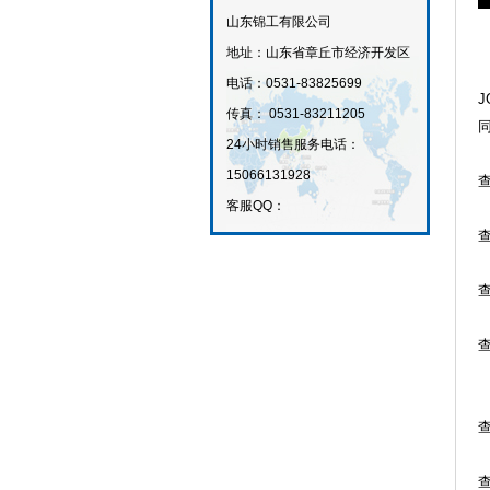
山东锦工有限公司
地址：山东省章丘市经济开发区
电话：
0531-83825699
传真：
0531-83211205
同
24
小时销售服务电话：
15066131928
查
客服QQ：
查
查
查
查
查