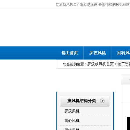
罗茨鼓风机全产业链供应商 备受信赖的风机品牌
锦工首页
罗茨风机
回转风
罗茨鼓风机首页
锦工资
您当前的位置：
>
按风机结构分类
罗茨风机
离心风机