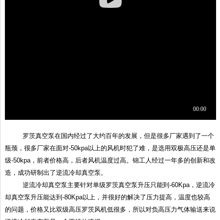
罗茨真空泵
在国内经过了大约百年的发展，但是很多厂家遇到了一个
瓶颈，很多厂家在面对-50kpa以上的风机时犯了难，是选用双极高压还是单
级-50kpa，前者价格高，后者风机温度过高。锦工人经过一年多的创新和改
造，成功研制出了逆流冷却真空泵。
逆流冷却真空泵主要针对单级罗茨真空泵升压只能到-60Kpa，逆流冷
却真空泵升压能达到-80Kpa以上，并很好的解决了压力提高，温度也较高
的问题，价格又比双级高压罗茨风机低很多，所以对负高压力气体输送来说