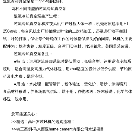
逆流冷却真空泵是一个不错的选择。
两种不同造型的逆流冷却真空泵
逆流冷却真空泵生产过程：
逆流冷却真空泵和罗茨风机生产过程大体一样，机壳材质也采用HT-
250铸铁，每台风机出厂前都经过叶轮的二次精加工，还要进行动平衡测
试，叶轮打眼，保证每个叶轮在工作的时候都保持良好的间隙。风机的主要
配件为：株洲齿轮，精度五级。台湾TTO油封。NSK轴承。美国盖茨皮带。
逆流冷却真空泵备注：
●特 点：运用逆流冷却系统时是低震动，低噪音型。运用逆流冷却系
统时，适合高温及高压力气体移送，用zhui适宜的设计以低价供应，节约原
价及电力费，是经济型。
●用 途：水处理，配管清扫，粉体输送，焚化炉，喷砂，涂装喷剂，
食品材料移送，养鱼场氧气供应，烘干用，谷物移送，粉末移送，化学气体
移送，脱水用。
您可能还关心：
>>精选！高压罗茨风机的选购流程！
>>锦工案例-马来西亚hume cement有限公司水泥项目