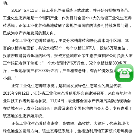
场。
2015年5月11日，该工业化养殖系统正式建成，并开始分批投放鱼苗。
工业化生态养殖是一个朝阳产业，作为目前全国zhui大的池塘工业化生态养
殖系统，正荣工业化养殖基地破解了常规养殖面临的诸多可持续发展问题，
已成为水产养殖发展的新方向。
正荣工业化生态养殖基地，主要分水槽养殖和净化调水两个区域。10
亩的水槽养殖面积，共设水槽52个，每个水槽110平方，投放6万尾鱼苗，
投放密度是普通鱼塘的50倍。投资方盐城市正荣生态养殖有限公司负责人陈
正华跟记者算了笔账：“一个水槽预计产6万斤鱼，52个水槽就是300多万
斤，一般池塘亩产在2000斤左右，产量相差悬殊，综合经济效益更是不容
小觑。”
正荣工业化生态养殖系统，是我国发展绿色生态渔业的典型代表。
2015年9月12日，江苏省工业化生态养殖现场会在建湖召开，来自各地的渔
业科技工作者到基地参观。11月4日，农业部全国水产养殖污染防治现场会
在盐城召开，农业部副部长于康震及来自全国各地的与会人员，专程参观了
该基地的生态养殖系统。
正荣工业化生态养殖高密度、高效率、高收益、大循环，代表着现代
绿色渔业的发展方向。该生态养殖系统中，鱼槽边利用锦工罗茨式增氧机微