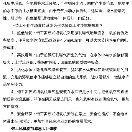
孔集中增氧。它能模拟水流环境，产生循环水流，同时产生高溶氧，把塘里
的水不停的往水槽里置换。由于充气推动水体流动，适应鱼儿逆水游动习
性，所以每一条鱼都是“运动健将”，体质好，肉质好。
正荣工业化生态养殖系统为何选择锦工罗茨式增氧机？
1、超低能耗：锦工罗茨式增氧机采用微孔曝气增氧设备，氧的传质效
率极高，使单位水体溶氧迅速达到4.5mg/L左右，可以大大节约养殖户的电
费成本。
2、高效容氧：由于超微细孔曝气产生的气泡，在水体中与水的接触面
极大，上浮流速低，接触时间长，因而氧的传质效率极高。
3、活化水体：微孔曝气增氧装置，犹如将水体变成亿条缓缓流动的河
流，充足的溶氧使水体能够建立起自然的生态系统，让水活起来，增强水产
品的免疫力。
4、锦工罗茨式增氧机曝气盘安装在水底或是水中间，把含氧空气直接
输送到池塘底部，即使在阴天或是连雨天，也能及时有效的供给氧气，更加
方便快捷。
5、安全环保：锦工罗茨式增氧机安装在岸上，安全性能好，不会给水
体带来任何污染，更加符合绿色渔业之路的发展需求。
锦工
风机
春节感恩大回馈喽