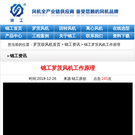
锦工首页
罗茨风机
回转风机
离心风机
在线选型
产品中心
工程案例
关于锦工
联系我们
资料下载
罗茨鼓风机首页
锦工资讯
您当前的位置：
>
>
锦工罗茨风机工作原理
锦工资讯
锦工罗茨风机工作原理
时间:2018-12-26 来源:锦工原创 点击:
245
次