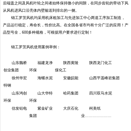
后端盖之间及风机叶轮之间者始终保持微小的间隙，在同步齿轮的带动下风
从风机进风口沿壳体内壁输送到排出的一侧。
锦工罗茨风机均采用机床粗加工与先进加工中心两道工序加工制造，
产品运行稳定，寿命长，性价比高。在全国各省市均有十分广泛的应用！产
品型号全，600多种规格，可根据用户要求进行定制！
锦工罗茨风机使用案例举例：
山东魏桥
福建龙净
陕西黄陵
陕西龙门化工
创业集团
环保
煤化工
徐州华宏
海螺水泥
安徽皖能
山西平遥峰岩集团
特钢
山东鸿创
山大华特
哈药集团
四川双马水泥
环保
环保
信发铝电
紫金矿业
大庆石化
柯美纸
集团
业…………………