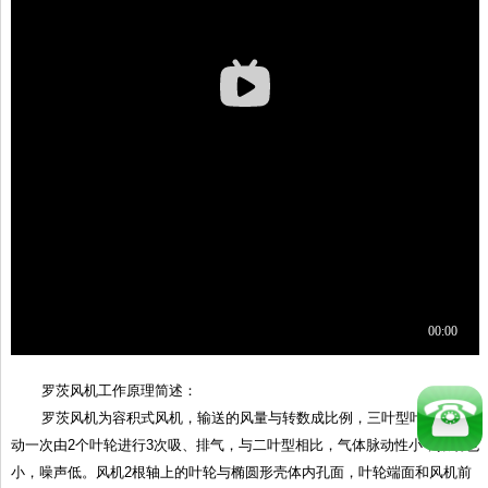
罗茨风机
工作原理简述：
罗茨风机为容积式风机，输送的风量与转数成比例，三叶型叶轮每转
动一次由2个叶轮进行3次吸、排气，与二叶型相比，气体脉动性小，振动也
小，噪声低。风机2根轴上的叶轮与椭圆形壳体内孔面，叶轮端面和风机前