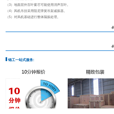
（3）地面层外百叶窗尽可能使用消声百叶。
（4）风机吊挂采用阻尼弹簧吊架减振器。
（5）对风机基础进行整体隔振处理。
锦工一站式服务: